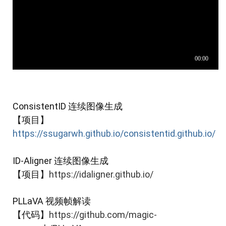
ConsistentID
连续图像生成
【项目】
https://ssugarwh.github.io/consistentid.github.io/
ID-Aligner 连续图像生成
【项目】
https://idaligner.github.io/
PLLaVA 视频帧解读
【代码】
https://github.com/magic-