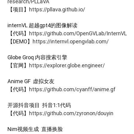
research/PLLaVA
【项目】
https://pllava.github.io/
internVL 超越gpt4的图像解读
【代码】
https://github.com/OpenGVLab/InternVL
【DEMO】
https://internvl.opengvlab.com/
Globe Groq 内容搜索引擎
【官网】
https://explorer.globe.engineer/
Anime GF 虚拟女友
【代码】
https://github.com/cyanff/anime.gf
开源抖音项目 抖音1:1代码
【代码】
https://github.com/zyronon/douyin
Nim视频生成 直播换脸